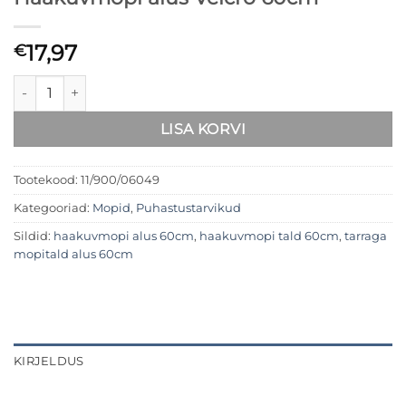
17,97
€
Haakuvmopi alus Velcro 60cm kogus
LISA KORVI
Tootekood:
11/900/06049
Kategooriad:
Mopid
,
Puhastustarvikud
Sildid:
haakuvmopi alus 60cm
,
haakuvmopi tald 60cm
,
tarraga
mopitald alus 60cm
KIRJELDUS