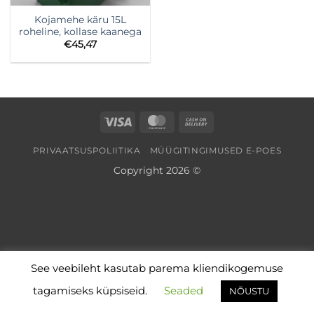
Kojamehe käru 15L
roheline, kollase kaanega
€
45,47
Visa
MasterCard
Cash
On
PRIVAATSUSPOLIITIKA
MÜÜGITINGIMUSED E-POES
Delivery
Copyright 2026 ©
See veebileht kasutab parema kliendikogemuse
tagamiseks küpsiseid.
Seaded
NÕUSTU