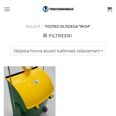
Skip
to
content
ESILEHT
/
TOOTED SILTIDEGA “91CM”
FILTREERI