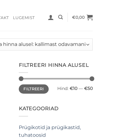
€
0,00
TAKT
LUGEMIST
FILTREERI HINNA ALUSEL
t
ni
Minimaalne
Maksimaalne
Hind:
€10
—
€50
FILTREERI
hind
hind
KATEGOORIAD
Prügikotid ja prügikastid,
tuhatoosid