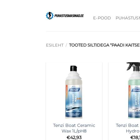
Skip
to
E-POOD
PUHASTUS
content
ESILEHT
/
TOOTED SILTIDEGA “PAADI KAITSE
+
+
Tenzi Boat Ceramic
Tenzi Boat 
Wax 1L/pH8
Hydro
€
42,93
€
18,