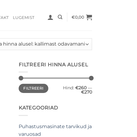
€
0,00
TAKT
LUGEMIST
FILTREERI HINNA ALUSEL
Minimaalne
Maksimaalne
Hind:
€260
—
FILTREERI
hind
hind
€270
KATEGOORIAD
Puhastusmasinate tarvikud ja
varuosad