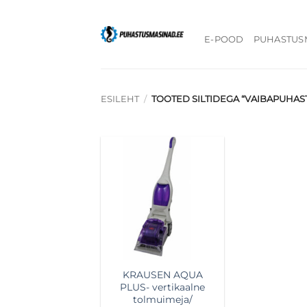
Skip
to
E-POOD
PUHASTUS
content
ESILEHT
/
TOOTED SILTIDEGA “VAIBAPUHAS
+
KRAUSEN AQUA
PLUS- vertikaalne
tolmuimeja/