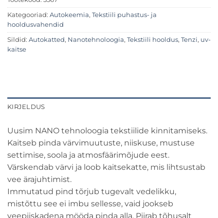
Kategooriad:
Autokeemia
,
Tekstiili puhastus- ja
hooldusvahendid
Sildid:
Autokatted
,
Nanotehnoloogia
,
Tekstiili hooldus
,
Tenzi
,
uv-
kaitse
KIRJELDUS
Uusim NANO tehnoloogia tekstiilide kinnitamiseks.
Kaitseb pinda värvimuutuste, niiskuse, mustuse
settimise, soola ja atmosfäärimõjude eest.
Värskendab värvi ja loob kaitsekatte, mis lihtsustab
vee ärajuhtimist.
Immutatud pind tõrjub tugevalt vedelikku,
mistõttu see ei imbu sellesse, vaid jookseb
veepiiskadena mööda pinda alla. Piirab tõhusalt