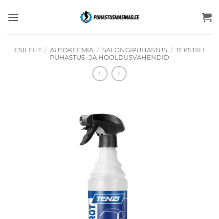
Skip
to
content
ESILEHT
/
AUTOKEEMIA
/
SALONGIPUHASTUS
/
TEKSTIILI
PUHASTUS- JA HOOLDUSVAHENDID