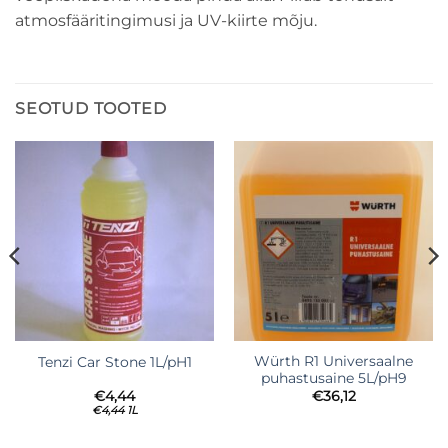
atmosfääritingimusi ja UV-kiirte mõju.
SEOTUD TOOTED
Würth R1 Universaalne
Tenzi Car Stone 1L/pH1
puhastusaine 5L/pH9
€
4,44
€
36,12
€
4,44
1L