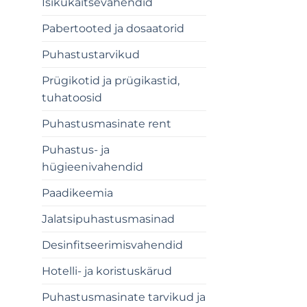
Isikukaitsevahendid
Pabertooted ja dosaatorid
Puhastustarvikud
Prügikotid ja prügikastid,
tuhatoosid
Puhastusmasinate rent
Puhastus- ja
hügieenivahendid
Paadikeemia
Jalatsipuhastusmasinad
Desinfitseerimisvahendid
Hotelli- ja koristuskärud
Puhastusmasinate tarvikud ja