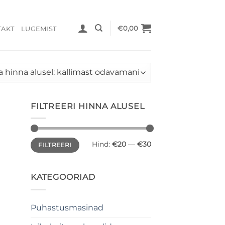
€
0,00
TAKT
LUGEMIST
FILTREERI HINNA ALUSEL
Minimaalne
Maksimaalne
Hind:
€20
—
€30
FILTREERI
hind
hind
KATEGOORIAD
Puhastusmasinad