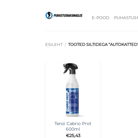
Skip
to
E-POOD
PUHASTUS
content
ESILEHT
/
TOOTED SILTIDEGA “AUTOKATTED
+
Tenzi Cabrio Prot
600ml
€
25,43